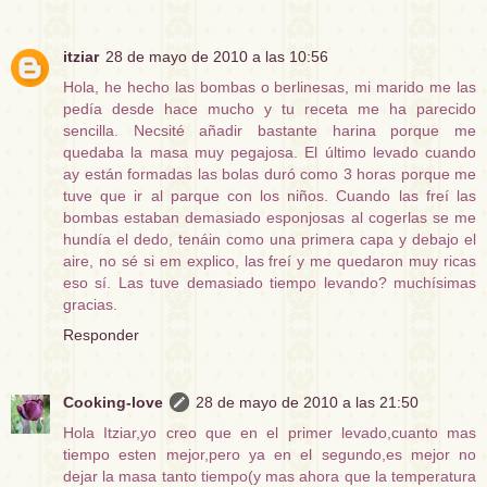
itziar
28 de mayo de 2010 a las 10:56
Hola, he hecho las bombas o berlinesas, mi marido me las
pedía desde hace mucho y tu receta me ha parecido
sencilla. Necsité añadir bastante harina porque me
quedaba la masa muy pegajosa. El último levado cuando
ay están formadas las bolas duró como 3 horas porque me
tuve que ir al parque con los niños. Cuando las freí las
bombas estaban demasiado esponjosas al cogerlas se me
hundía el dedo, tenáin como una primera capa y debajo el
aire, no sé si em explico, las freí y me quedaron muy ricas
eso sí. Las tuve demasiado tiempo levando? muchísimas
gracias.
Responder
Cooking-love
28 de mayo de 2010 a las 21:50
Hola Itziar,yo creo que en el primer levado,cuanto mas
tiempo esten mejor,pero ya en el segundo,es mejor no
dejar la masa tanto tiempo(y mas ahora que la temperatura