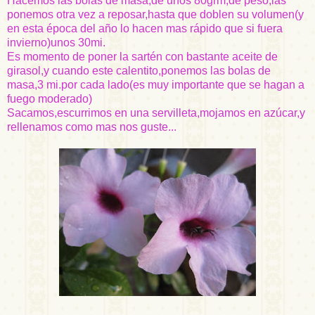
Hacemos las bolas de masa,de unos 80
grm
,de peso,las
ponemos otra vez a reposar,hasta que doblen su volumen(y
en esta época del año lo hacen mas rápido que si fuera
invierno)unos 30mi.
Es momento de poner la sartén con bastante aceite de
girasol,y cuando este calentito,ponemos las bolas de
masa,3 mi.por cada lado(es muy importante que se hagan a
fuego moderado)
Sacamos,escurrimos en una servilleta,mojamos en azúcar,y
rellenamos como mas nos guste...