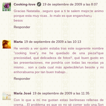
Cooking-love
19 de septiembre de 2009 a las 8:07
Gracias Natatalia...seguro que a ti te salem mejor,te animo
porque esta muy ricas...lo malo es que enganchan¡¡
besos
Responder
Marta
19 de septiembre de 2009 a las 10:13
He venido a ver quién estaba tras este sugerente nombre
"cooking love"y me he quedado de una pieza!!que
preciosidad, qué delicadeza de fotos!!, qué buen gusto en
las presentaciones, me pondría con todas las recetas ya
mismo... son a cada cual más apetecible!un besote y mi
enhorabuena por tan buen trabajo...
Responder
María José
19 de septiembre de 2009 a las 11:35
Con lo que a mí me gustan estas berlinesas rellenas de
crema....El problema es que yo no sé comer solo una.Son