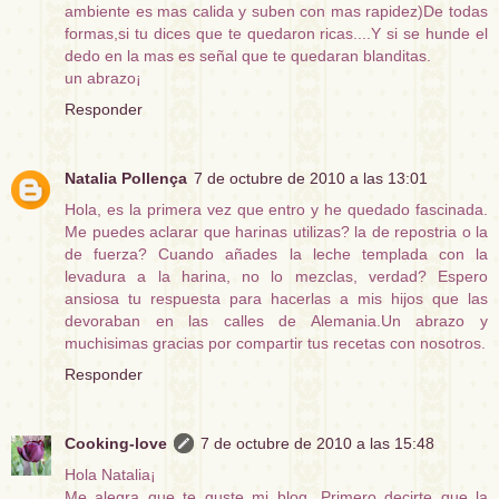
ambiente es mas calida y suben con mas rapidez)De todas
formas,si tu dices que te quedaron ricas....Y si se hunde el
dedo en la mas es señal que te quedaran blanditas.
un abrazo¡
Responder
Natalia Pollença
7 de octubre de 2010 a las 13:01
Hola, es la primera vez que entro y he quedado fascinada.
Me puedes aclarar que harinas utilizas? la de repostria o la
de fuerza? Cuando añades la leche templada con la
levadura a la harina, no lo mezclas, verdad? Espero
ansiosa tu respuesta para hacerlas a mis hijos que las
devoraban en las calles de Alemania.Un abrazo y
muchisimas gracias por compartir tus recetas con nosotros.
Responder
Cooking-love
7 de octubre de 2010 a las 15:48
Hola Natalia¡
Me alegra que te guste mi blog...Primero decirte que la