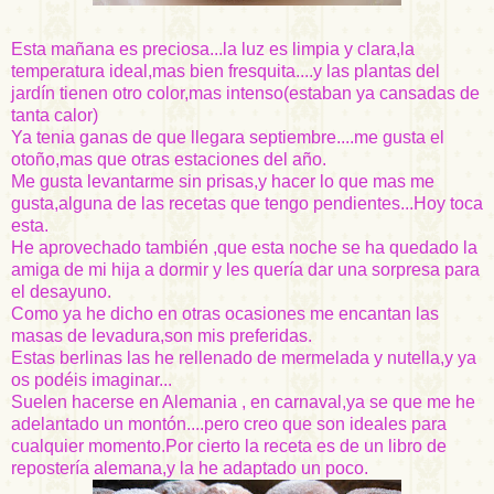
Esta mañana es preciosa...la luz es limpia y clara,la
temperatura ideal,mas bien
fresquita
....y las plantas del
jardín tienen otro color,mas intenso(estaban ya cansadas de
tanta calor)
Ya tenia ganas de que llegara septiembre....me gusta el
otoño,mas que otras estaciones del año.
Me gusta levantarme sin prisas,y hacer lo que mas me
gusta,alguna de las recetas que tengo pendientes...Hoy toca
esta.
He aprovechado también ,que esta noche se ha quedado la
amiga de mi hija a dormir y les quería dar una sorpresa para
el desayuno.
Como ya he dicho en otras ocasiones me encantan las
masas de levadura,son mis preferidas.
Estas berlinas las he rellenado de mermelada y
nutella
,y ya
os podéis imaginar...
Suelen hacerse en Alemania , en carnaval,ya se que me he
adelantado un montón....pero creo que son ideales para
cualquier momento.Por cierto la receta es de un libro de
repostería alemana,y la he adaptado un poco.