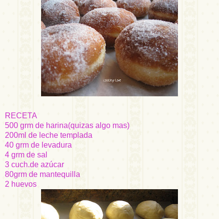
RECETA
500
grm
de harina(
quizas
algo mas)
200
ml
de leche templada
40
grm
de levadura
4
grm
de sal
3
cuch
.de azúcar
80
grm
de mantequilla
2 huevos