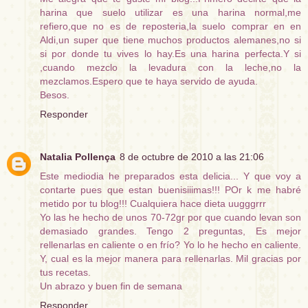
harina que suelo utilizar es una harina normal,me
refiero,que no es de reposteria,la suelo comprar en en
Aldi,un super que tiene muchos productos alemanes,no si
si por donde tu vives lo hay.Es una harina perfecta.Y si
,cuando mezclo la levadura con la leche,no la
mezclamos.Espero que te haya servido de ayuda.
Besos.
Responder
Natalia Pollença
8 de octubre de 2010 a las 21:06
Este mediodia he preparados esta delicia... Y que voy a
contarte pues que estan buenisiiimas!!! POr k me habré
metido por tu blog!!! Cualquiera hace dieta uugggrrr
Yo las he hecho de unos 70-72gr por que cuando levan son
demasiado grandes. Tengo 2 preguntas, Es mejor
rellenarlas en caliente o en frío? Yo lo he hecho en caliente.
Y, cual es la mejor manera para rellenarlas. Mil gracias por
tus recetas.
Un abrazo y buen fin de semana
Responder