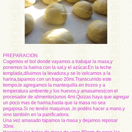
PREPARACION
Cogemos el
bol
donde vayamos a trabajar la masa,y
ponemos la harina con la sal,y el azúcar.En la leche
templada,diluimos la levadura,y se lo volcamos a la
harina,tapamos con un trapo 20mi.Transcurrido este
tiempo,le agregamos la mantequilla en trozos y a
temperatura ambiente,y los huevos,y amasamos(con el
procesador de alimentos)unos 4mi.
Quizas
haya que
agregar
un poco mas de harina,hasta que la masa no sea
pegajosa.Si no tenéis maquinas ,lo podéis hacer a mano,y
sino también en la
panificadora
.
Una vez amasado tapamos la masa y dejamos reposar
30mi.